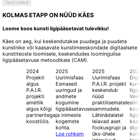
Varsti tulekul
KOLMAS ETAPP ON NÜÜD KÄES
Loome koos kunsti ligipääsetavat tulevikku!
Käes on aeg, kui keskendutakse puudega ja puudeta
kunstnike või kaasavate kunstimeeskondade digitaalsete
kunstiteoste loomisele, keskendudes loomingulise
ligipääsetavuse metoodikale (CAM).
2024
2025
2025
202
Projekti
Uurimisfaas
Uurimisfaas
Digi
algus
Esmased
P.A.I.R. projekt
kuns
P.A.I.R.
uuringud ja
keskendub
ligi
projekti
andmete
nüüd
Veeb
ametlik
kogumine
praktilisematele
silm
algus kõigi
ligipääsetavuse
sammudele.
kool
partneritega
ja inimeste
Lähinädalatel
ligi
koostöös.
kogemste
leiavad aset
kaas
kohta.
fookusgrupi ja
digi
Loe rohkem
üks-ühele
kuns