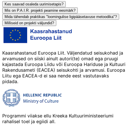
Kes saavad osaleda uurimisetapis?
Mis on P.A.I.R. projekti peamine eesmärk?
Mida tähendab praktikas "loomingulise ligipääsetavuse metoodika"?
Milliseid on projekti väljundid?
Kaasrahastanud Euroopa Liit. Väljendatud seisukohad ja
arvamused on siiski ainult autori(te) omad ega pruugi
kajastada Euroopa Liidu või Euroopa Hariduse ja Kultuuri
Rakendusameti (EACEA) seisukohti ja arvamusi. Euroopa
Liitu ega EACEA-d ei saa nende eest vastutavaks
pidada.
Programmi viiakse ellu Kreeka Kultuuriministeeriumi
rahalisel toel ja egiidi all.