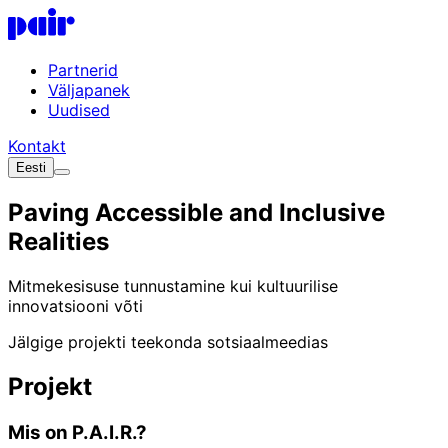
Mine põhisisu juurde
P.A.I.R. Logo
Partnerid
Väljapanek
Uudised
Kontakt
Eesti
Paving Accessible and Inclusive
Realities
Mitmekesisuse tunnustamine kui kultuurilise
innovatsiooni võti
Jälgige projekti teekonda sotsiaalmeedias
Projekt
Mis on P.A.I.R.?