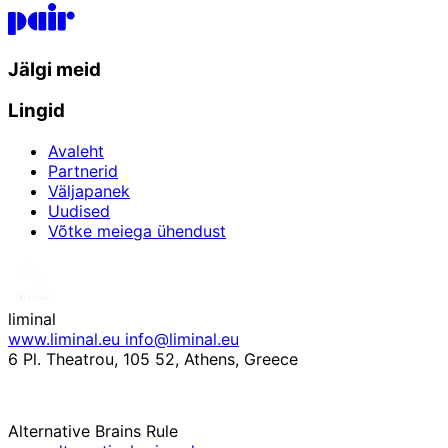
P.A.I.R. Logo
Jälgi meid
Lingid
Avaleht
Partnerid
Väljapanek
Uudised
Võtke meiega ühendust
liminal
www.liminal.eu
info@liminal.eu
6 Pl. Theatrou, 105 52, Athens, Greece
Alternative Brains Rule