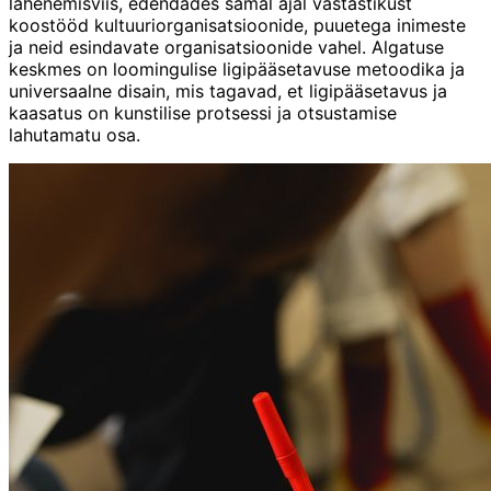
lähenemisviis, edendades samal ajal vastastikust
koostööd kultuuriorganisatsioonide, puuetega inimeste
ja neid esindavate organisatsioonide vahel. Algatuse
keskmes on loomingulise ligipääsetavuse metoodika ja
universaalne disain, mis tagavad, et ligipääsetavus ja
kaasatus on kunstilise protsessi ja otsustamise
lahutamatu osa.