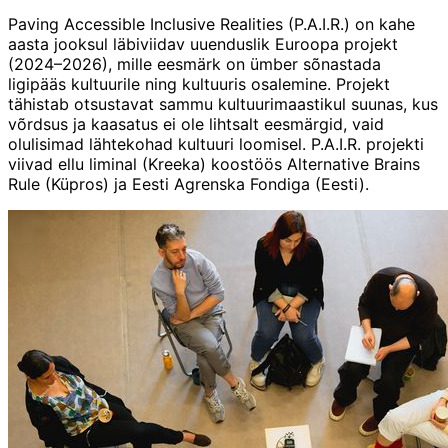
Paving Accessible Inclusive Realities (P.A.I.R.) on kahe
aasta jooksul läbiviidav uuenduslik Euroopa projekt
(2024–2026), mille eesmärk on ümber sõnastada
ligipääs kultuurile ning kultuuris osalemine. Projekt
tähistab otsustavat sammu kultuurimaastikul suunas, kus
võrdsus ja kaasatus ei ole lihtsalt eesmärgid, vaid
olulisimad lähtekohad kultuuri loomisel. P.A.I.R. projekti
viivad ellu liminal (Kreeka) koostöös Alternative Brains
Rule (Küpros) ja Eesti Agrenska Fondiga (Eesti).