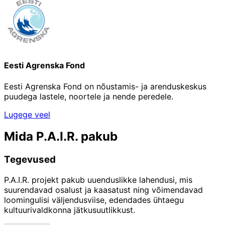
Eesti Agrenska Fond
Eesti Agrenska Fond on nõustamis- ja arenduskeskus
puudega lastele, noortele ja nende peredele.
Lugege veel
Mida P.A.I.R. pakub
Tegevused
P.A.I.R. projekt pakub uuenduslikke lahendusi, mis
suurendavad osalust ja kaasatust ning võimendavad
loomingulisi väljendusviise, edendades ühtaegu
kultuurivaldkonna jätkusuutlikkust.