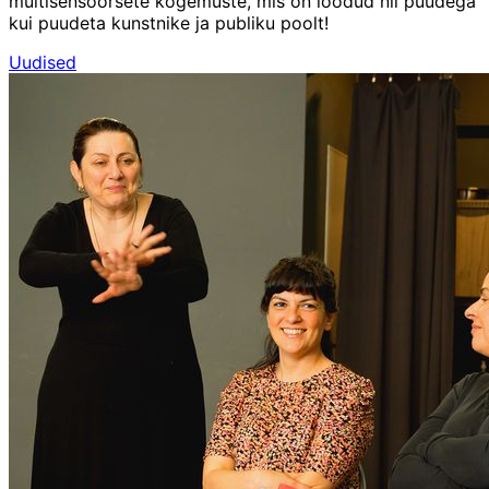
multisensoorsete kogemuste, mis on loodud nii puudega
kui puudeta kunstnike ja publiku poolt!
Uudised