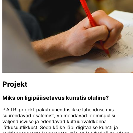
Projekt
Miks on ligipääsetavus kunstis oluline?
P.A.I.R. projekt pakub uuenduslikke lahendusi, mis
suurendavad osalemist, võimendavad loomingulisi
väljendusviise ja edendavad kultuurivaldkonna
jätkusuutlikkust. Seda kõike läbi digitaalse kunsti ja